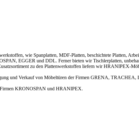
enwerkstoffen, wie Spanplatten, MDF-Platten, beschichtete Platten, Arbe
SPAN, EGGER und DDL. Ferner bieten wir Tischlerplatten, unbehande
s Zusatzsortiment zu den Plattenwerkstoffen liefern wir HRANIPEX-Mö
ertigung und Verkauf von Möbeltüren der Firmen GRENA, TRACHEA,
er der Firmen KRONOSPAN und HRANIPEX.