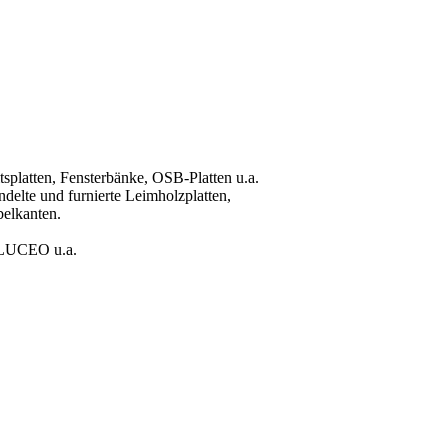
itsplatten, Fensterbänke, OSB-Platten u.a.
lte und furnierte Leimholzplatten,
belkanten.
 LUCEO u.a.