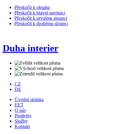
Přeskočit k obsahu
Přeskočit k hlavní navigaci
Přeskočit k prvnímu sloupci
Přeskočit k druhému sloupci
Duha interier
CZ
DE
Úvodní stránka
EET
O nás
Prodejny
Služby
Kontakt