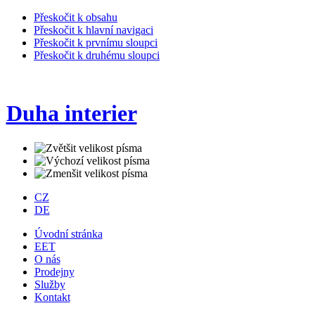
Přeskočit k obsahu
Přeskočit k hlavní navigaci
Přeskočit k prvnímu sloupci
Přeskočit k druhému sloupci
Duha interier
CZ
DE
Úvodní stránka
EET
O nás
Prodejny
Služby
Kontakt