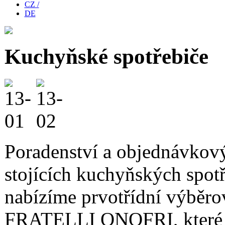
CZ /
DE
Kuchyňské spotřebiče
Poradenství a objednávkový
stojících kuchyňských spot
nabízíme prvotřídní výběrov
FRATELLI ONOFRI, které V